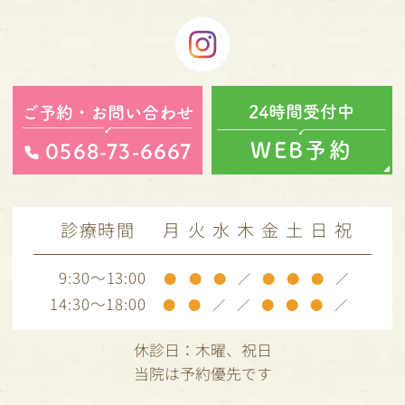
24時間受付中
ご予約・お問い合わせ
0568-73-6667
WEB予約
診療時間
月
火
水
木
金
土
日
祝
9:30～13:00
●
●
●
／
●
●
●
／
14:30～18:00
●
●
／
／
●
●
●
／
休診日：木曜、
祝日
当院は予約優先です